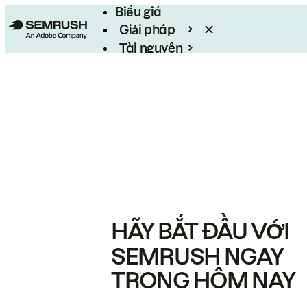
Biểu giá
Giải pháp
Tài nguyên
Enterprise
HÃY BẮT ĐẦU VỚI
SEMRUSH NGAY
TRONG HÔM NAY