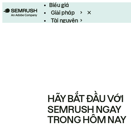
Biểu giá
Giải pháp
Tài nguyên
Enterprise
HÃY BẮT ĐẦU VỚI
SEMRUSH NGAY
TRONG HÔM NAY