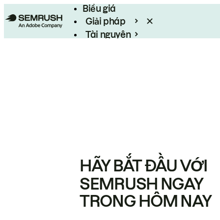
Biểu giá
Giải pháp
Tài nguyên
Enterprise
HÃY BẮT ĐẦU VỚI
SEMRUSH NGAY
TRONG HÔM NAY