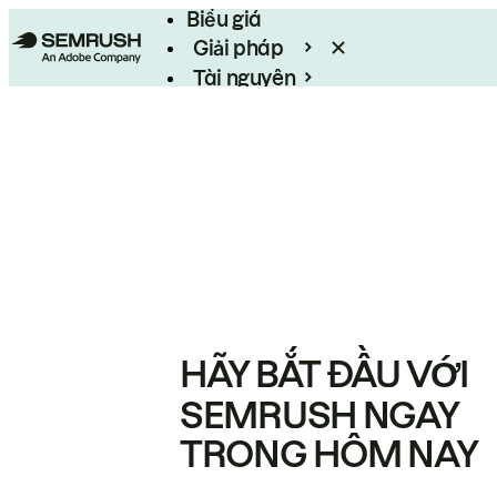
Biểu giá
Giải pháp
Tài nguyên
Enterprise
HÃY BẮT ĐẦU VỚI
SEMRUSH NGAY
TRONG HÔM NAY