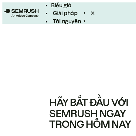
Biểu giá
Giải pháp
Tài nguyên
Enterprise
HÃY BẮT ĐẦU VỚI
SEMRUSH NGAY
TRONG HÔM NAY