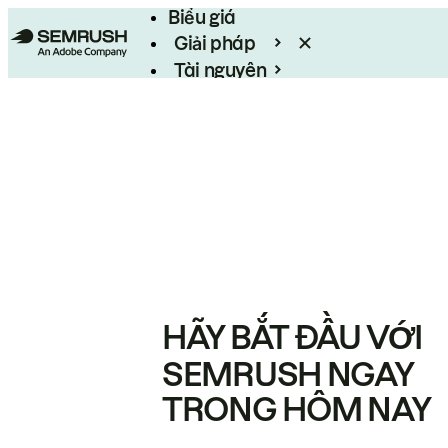
Biểu giá
Giải pháp
Tài nguyên
Enterprise
HÃY BẮT ĐẦU VỚI
SEMRUSH NGAY
TRONG HÔM NAY