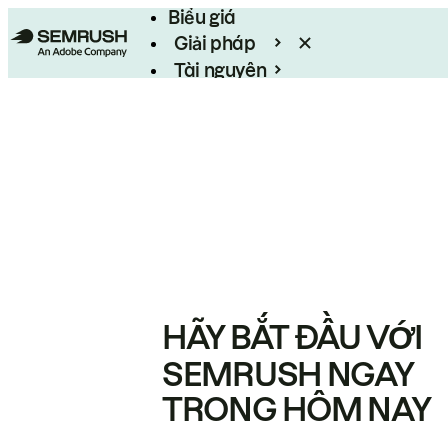
Biểu giá
Giải pháp
Tài nguyên
Enterprise
HÃY BẮT ĐẦU VỚI
SEMRUSH NGAY
TRONG HÔM NAY