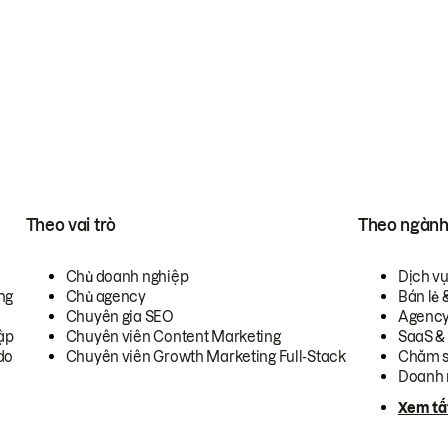
Theo vai trò
Theo ngàn
Chủ doanh nghiệp
Dịch v
ng
Chủ agency
Bán lẻ 
Chuyên gia SEO
Agenc
ập
Chuyên viên Content Marketing
SaaS &
do
Chuyên viên Growth Marketing Full-Stack
Chăm s
Doanh 
Xem tấ