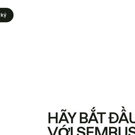
 ký
HÃY BẮT ĐẦ
VỚI SEMRU