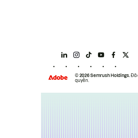
© 2026 Semrush Holdings.
Đã 
quyền.