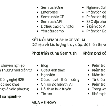
Semrush One
Nghiên cứu 
Enterprise
Phân tích đố
Semrush MCP
Phân tích th
Semrush API
SEO địa phư
Dữ liệu của chúng tôi
Ý kiến của A
Yêu cầu demo
Phân tích B
KẾT NỐI SEMRUSH MCP VỚI AI
Dữ liệu về lưu lượng truy cập, độ hiển thị 
h
Phát triển cùng Semrush
Khám phá cá
ụ chuyên nghiệp
Blog
Kiểm tra 
& Thương mại điện tử
Cơ sở kiến thức
Kiểm tra
y
Học viện
Kiểm tra
 Công nghệ B2B
Câu chuyên thành công
Từ khóa
óc sức khỏe
Chỉ số Độ hiển thị AI
Kiểm tra
nghiệp địa phương
Hội thảo trực tuyến
Trang we
Tin tức
Khám ph
t cả ngành
MUA VÉ NGAY