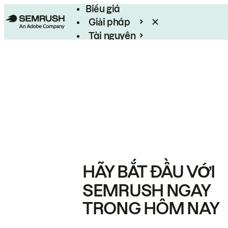
Biểu giá
Giải pháp
Tài nguyên
Enterprise
HÃY BẮT ĐẦU VỚI
SEMRUSH NGAY
TRONG HÔM NAY