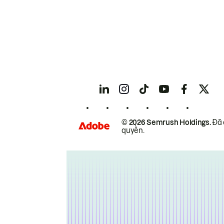
© 2026 Semrush Holdings.
Đã 
quyền.