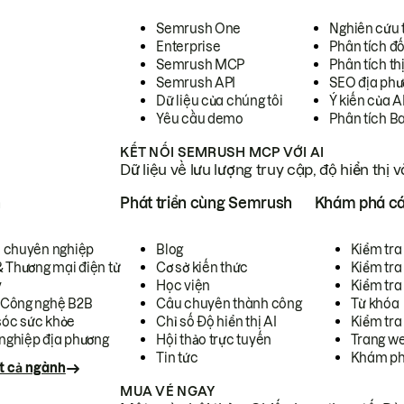
Semrush One
Nghiên cứu 
Enterprise
Phân tích đố
Semrush MCP
Phân tích th
Semrush API
SEO địa phư
Dữ liệu của chúng tôi
Ý kiến của A
Yêu cầu demo
Phân tích B
KẾT NỐI SEMRUSH MCP VỚI AI
Dữ liệu về lưu lượng truy cập, độ hiển thị 
h
Phát triển cùng Semrush
Khám phá cá
ụ chuyên nghiệp
Blog
Kiểm tra 
& Thương mại điện tử
Cơ sở kiến thức
Kiểm tra
y
Học viện
Kiểm tra
 Công nghệ B2B
Câu chuyên thành công
Từ khóa
óc sức khỏe
Chỉ số Độ hiển thị AI
Kiểm tra
nghiệp địa phương
Hội thảo trực tuyến
Trang we
Tin tức
Khám ph
t cả ngành
MUA VÉ NGAY