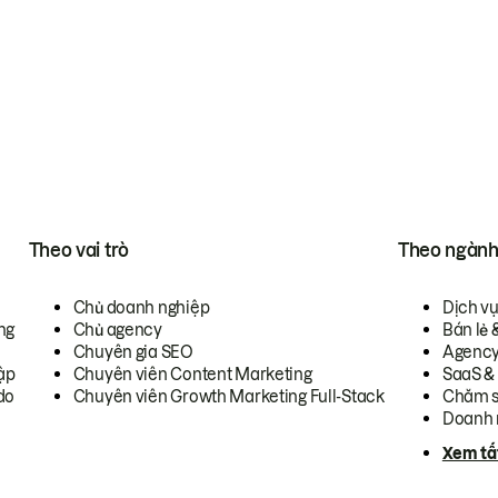
Theo vai trò
Theo ngàn
Chủ doanh nghiệp
Dịch v
ng
Chủ agency
Bán lẻ 
Chuyên gia SEO
Agenc
ập
Chuyên viên Content Marketing
SaaS &
do
Chuyên viên Growth Marketing Full-Stack
Chăm s
Doanh 
Xem tấ