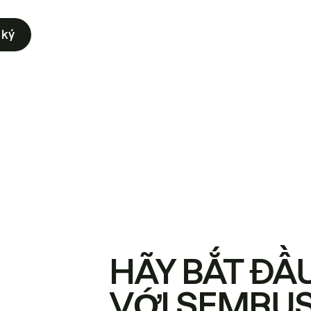
 ký
HÃY BẮT ĐẦ
VỚI SEMRU