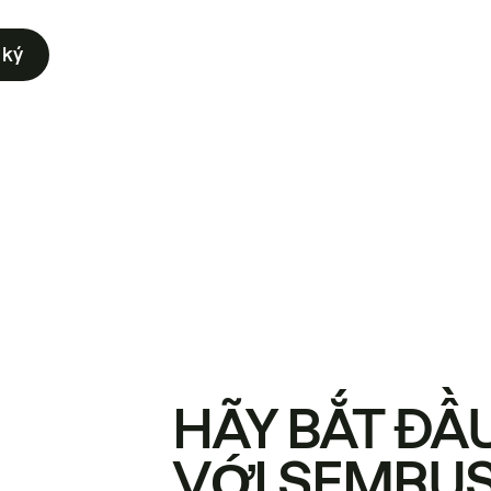
 ký
HÃY BẮT ĐẦ
VỚI SEMRU