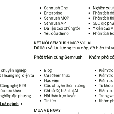
Semrush One
Nghiên cứu 
Enterprise
Phân tích đố
Semrush MCP
Phân tích th
Semrush API
SEO địa phư
Dữ liệu của chúng tôi
Ý kiến của A
Yêu cầu demo
Phân tích B
KẾT NỐI SEMRUSH MCP VỚI AI
Dữ liệu về lưu lượng truy cập, độ hiển thị 
h
Phát triển cùng Semrush
Khám phá cá
ụ chuyên nghiệp
Blog
Kiểm tra 
& Thương mại điện tử
Cơ sở kiến thức
Kiểm tra
y
Học viện
Kiểm tra
 Công nghệ B2B
Câu chuyên thành công
Từ khóa
óc sức khỏe
Chỉ số Độ hiển thị AI
Kiểm tra
nghiệp địa phương
Hội thảo trực tuyến
Trang we
Tin tức
Khám ph
t cả ngành
MUA VÉ NGAY