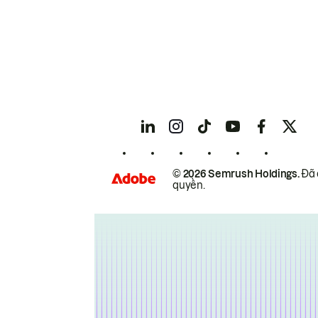
© 2026 Semrush Holdings.
Đã 
quyền.