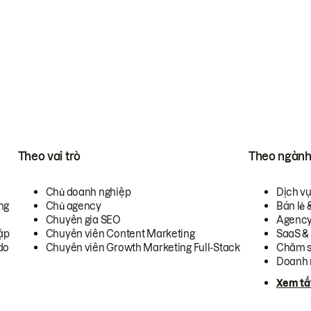
Theo vai trò
Theo ngàn
Chủ doanh nghiệp
Dịch v
ng
Chủ agency
Bán lẻ 
Chuyên gia SEO
Agenc
ập
Chuyên viên Content Marketing
SaaS &
do
Chuyên viên Growth Marketing Full-Stack
Chăm s
Doanh 
Xem tấ