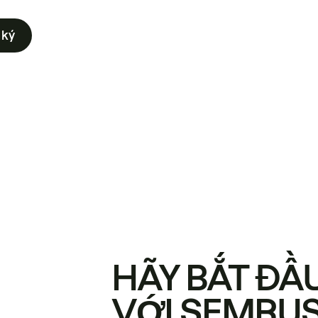
 ký
HÃY BẮT ĐẦ
VỚI SEMRU