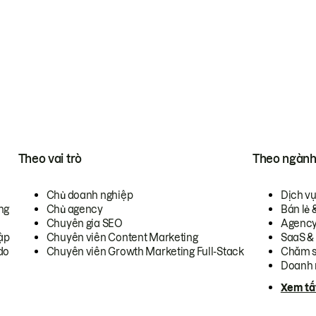
Theo vai trò
Theo ngàn
Chủ doanh nghiệp
Dịch v
ng
Chủ agency
Bán lẻ 
Chuyên gia SEO
Agenc
ập
Chuyên viên Content Marketing
SaaS &
do
Chuyên viên Growth Marketing Full-Stack
Chăm s
Doanh 
Xem tấ