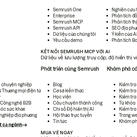
Semrush One
Nghiên cứu 
Enterprise
Phân tích đố
Semrush MCP
Phân tích th
Semrush API
SEO địa phư
Dữ liệu của chúng tôi
Ý kiến của A
Yêu cầu demo
Phân tích B
KẾT NỐI SEMRUSH MCP VỚI AI
Dữ liệu về lưu lượng truy cập, độ hiển thị 
h
Phát triển cùng Semrush
Khám phá cá
ụ chuyên nghiệp
Blog
Kiểm tra 
& Thương mại điện tử
Cơ sở kiến thức
Kiểm tra
y
Học viện
Kiểm tra
 Công nghệ B2B
Câu chuyên thành công
Từ khóa
óc sức khỏe
Chỉ số Độ hiển thị AI
Kiểm tra
nghiệp địa phương
Hội thảo trực tuyến
Trang we
Tin tức
Khám ph
t cả ngành
MUA VÉ NGAY