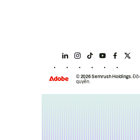
© 2026 Semrush Holdings.
Đã 
quyền.