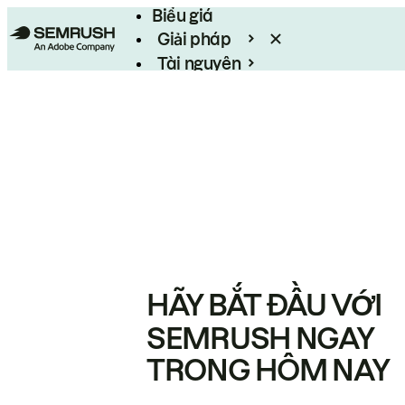
Biểu giá
Giải pháp
Tài nguyên
Enterprise
HÃY BẮT ĐẦU VỚI
SEMRUSH NGAY
TRONG HÔM NAY