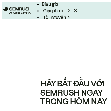
Biểu giá
Giải pháp
Tài nguyên
Enterprise
HÃY BẮT ĐẦU VỚI
SEMRUSH NGAY
TRONG HÔM NAY