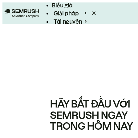
Biểu giá
Giải pháp
Tài nguyên
Enterprise
HÃY BẮT ĐẦU VỚI
SEMRUSH NGAY
TRONG HÔM NAY