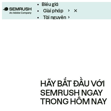
Biểu giá
Giải pháp
Tài nguyên
Enterprise
HÃY BẮT ĐẦU VỚI
SEMRUSH NGAY
TRONG HÔM NAY