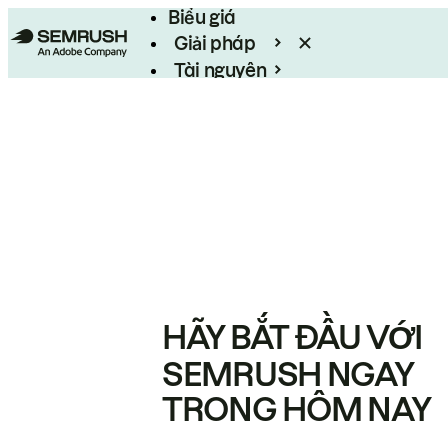
Biểu giá
Giải pháp
Tài nguyên
Enterprise
HÃY BẮT ĐẦU VỚI
SEMRUSH NGAY
TRONG HÔM NAY