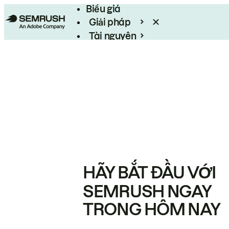
Biểu giá
Giải pháp
Tài nguyên
Enterprise
HÃY BẮT ĐẦU VỚI
SEMRUSH NGAY
TRONG HÔM NAY