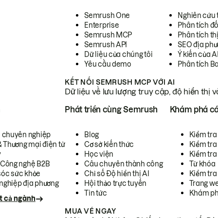
Semrush One
Nghiên cứu 
Enterprise
Phân tích đố
Semrush MCP
Phân tích th
Semrush API
SEO địa phư
Dữ liệu của chúng tôi
Ý kiến của A
Yêu cầu demo
Phân tích B
KẾT NỐI SEMRUSH MCP VỚI AI
Dữ liệu về lưu lượng truy cập, độ hiển thị 
h
Phát triển cùng Semrush
Khám phá cá
ụ chuyên nghiệp
Blog
Kiểm tra 
& Thương mại điện tử
Cơ sở kiến thức
Kiểm tra
y
Học viện
Kiểm tra
 Công nghệ B2B
Câu chuyên thành công
Từ khóa
óc sức khỏe
Chỉ số Độ hiển thị AI
Kiểm tra
nghiệp địa phương
Hội thảo trực tuyến
Trang we
Tin tức
Khám ph
t cả ngành
MUA VÉ NGAY