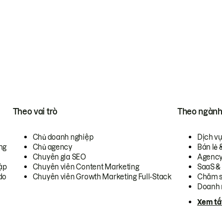
Theo vai trò
Theo ngàn
Chủ doanh nghiệp
Dịch v
ng
Chủ agency
Bán lẻ 
Chuyên gia SEO
Agenc
ập
Chuyên viên Content Marketing
SaaS &
do
Chuyên viên Growth Marketing Full-Stack
Chăm s
Doanh 
Xem tấ