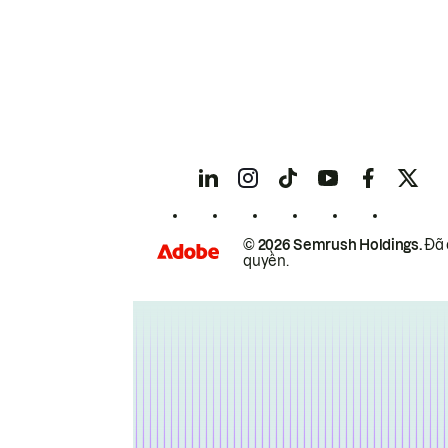
© 2026 Semrush Holdings.
Đã 
quyền.