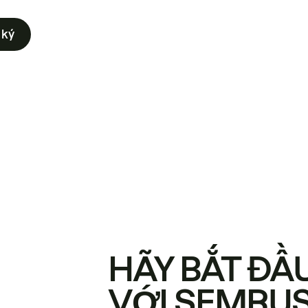
 ký
HÃY BẮT ĐẦ
VỚI SEMRU