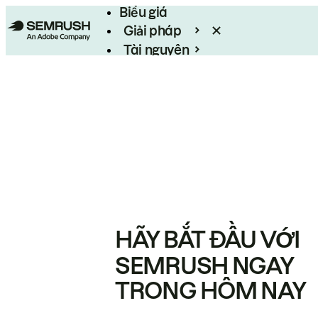
Biểu giá
Giải pháp
Tài nguyên
Enterprise
HÃY BẮT ĐẦU VỚI
SEMRUSH NGAY
TRONG HÔM NAY