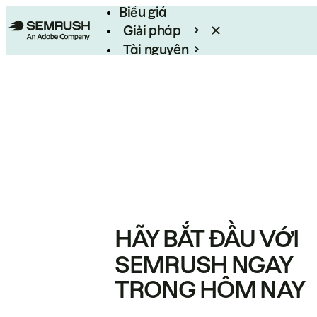
Biểu giá
Giải pháp
Tài nguyên
Enterprise
HÃY BẮT ĐẦU VỚI
SEMRUSH NGAY
TRONG HÔM NAY