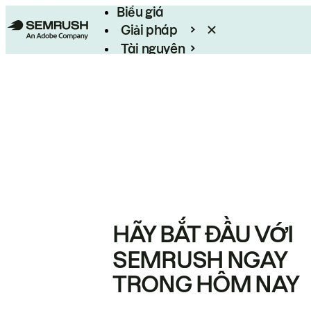
Biểu giá
Giải pháp
Tài nguyên
Enterprise
HÃY BẮT ĐẦU VỚI
SEMRUSH NGAY
TRONG HÔM NAY