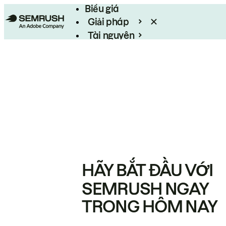
Biểu giá
Giải pháp
Tài nguyên
Enterprise
HÃY BẮT ĐẦU VỚI
SEMRUSH NGAY
TRONG HÔM NAY