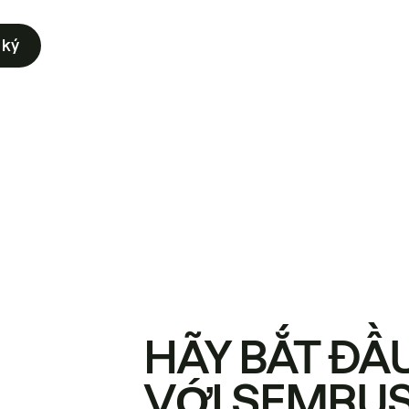
 ký
HÃY BẮT ĐẦ
VỚI SEMRU