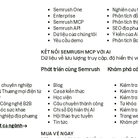
Semrush One
Nghiên cứu 
Enterprise
Phân tích đố
Semrush MCP
Phân tích th
Semrush API
SEO địa phư
Dữ liệu của chúng tôi
Ý kiến của A
Yêu cầu demo
Phân tích B
KẾT NỐI SEMRUSH MCP VỚI AI
Dữ liệu về lưu lượng truy cập, độ hiển thị 
h
Phát triển cùng Semrush
Khám phá cá
ụ chuyên nghiệp
Blog
Kiểm tra 
& Thương mại điện tử
Cơ sở kiến thức
Kiểm tra
y
Học viện
Kiểm tra
 Công nghệ B2B
Câu chuyên thành công
Từ khóa
óc sức khỏe
Chỉ số Độ hiển thị AI
Kiểm tra
nghiệp địa phương
Hội thảo trực tuyến
Trang we
Tin tức
Khám ph
t cả ngành
MUA VÉ NGAY