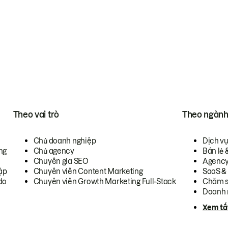
Theo vai trò
Theo ngàn
Chủ doanh nghiệp
Dịch v
ng
Chủ agency
Bán lẻ 
Chuyên gia SEO
Agenc
ập
Chuyên viên Content Marketing
SaaS &
do
Chuyên viên Growth Marketing Full-Stack
Chăm s
Doanh 
Xem tấ