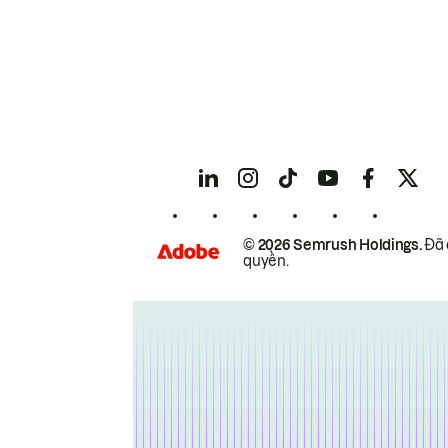
© 2026 Semrush Holdings.
Đã 
quyền.