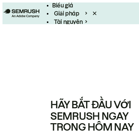
Biểu giá
Giải pháp
Tài nguyên
Enterprise
HÃY BẮT ĐẦU VỚI
SEMRUSH NGAY
TRONG HÔM NAY