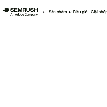
Sản phẩm
Biểu giá
Giải phá