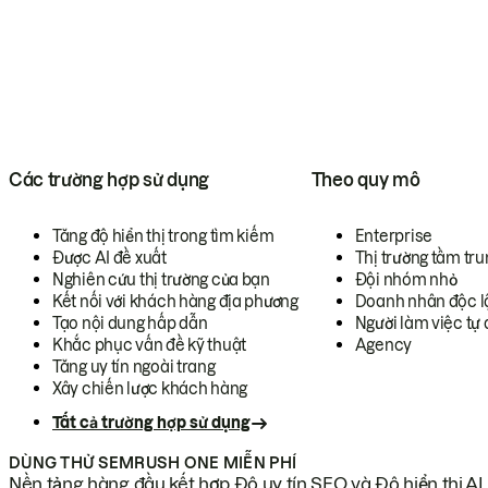
Các trường hợp sử dụng
Theo quy mô
Tăng độ hiển thị trong tìm kiếm
Enterprise
Được AI đề xuất
Thị trường tầm tru
Nghiên cứu thị trường của bạn
Đội nhóm nhỏ
Kết nối với khách hàng địa phương
Doanh nhân độc l
Tạo nội dung hấp dẫn
Người làm việc tự 
Khắc phục vấn đề kỹ thuật
Agency
Tăng uy tín ngoài trang
Xây chiến lược khách hàng
Tất cả trường hợp sử dụng
DÙNG THỬ SEMRUSH ONE MIỄN PHÍ
Nền tảng hàng đầu kết hợp Độ uy tín SEO và Độ hiển thị AI.