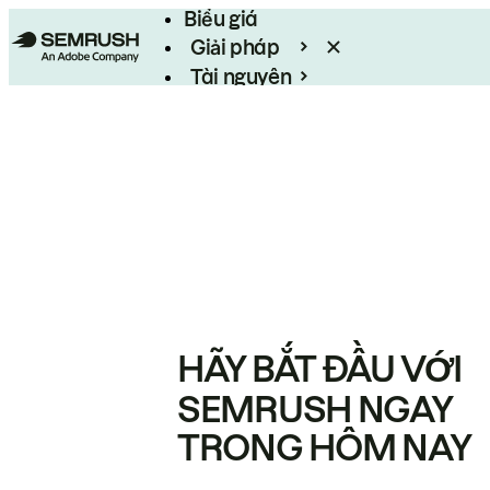
Biểu giá
Giải pháp
Tài nguyên
Enterprise
HÃY BẮT ĐẦU VỚI
SEMRUSH NGAY
TRONG HÔM NAY