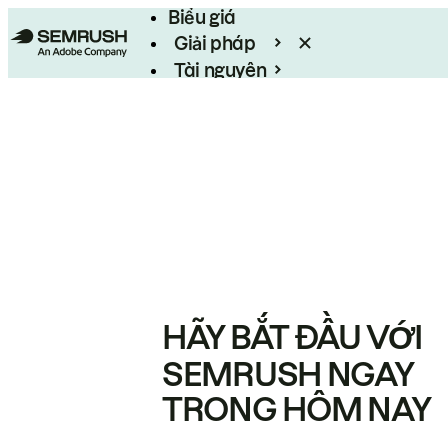
Biểu giá
Giải pháp
Tài nguyên
Enterprise
HÃY BẮT ĐẦU VỚI
SEMRUSH NGAY
TRONG HÔM NAY