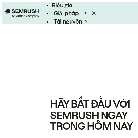
Biểu giá
Giải pháp
Tài nguyên
Enterprise
HÃY BẮT ĐẦU VỚI
SEMRUSH NGAY
TRONG HÔM NAY