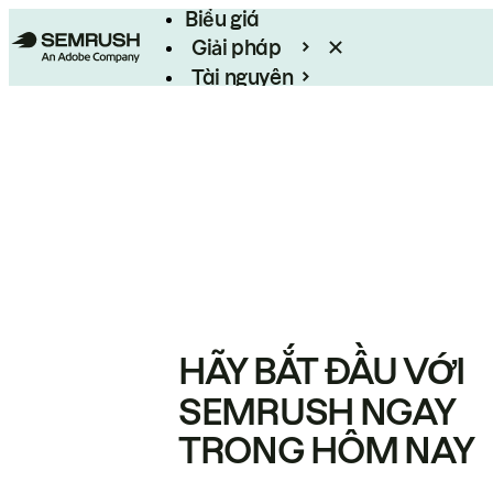
Biểu giá
Giải pháp
Tài nguyên
Enterprise
HÃY BẮT ĐẦU VỚI
SEMRUSH NGAY
TRONG HÔM NAY