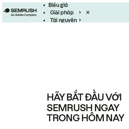
Biểu giá
Giải pháp
Tài nguyên
Enterprise
HÃY BẮT ĐẦU VỚI
SEMRUSH NGAY
TRONG HÔM NAY