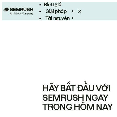
Biểu giá
Giải pháp
Tài nguyên
Enterprise
HÃY BẮT ĐẦU VỚI
SEMRUSH NGAY
TRONG HÔM NAY