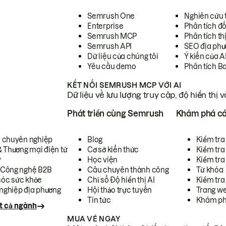
Semrush One
Nghiên cứu 
Enterprise
Phân tích đố
Semrush MCP
Phân tích th
Semrush API
SEO địa phư
Dữ liệu của chúng tôi
Ý kiến của A
Yêu cầu demo
Phân tích B
KẾT NỐI SEMRUSH MCP VỚI AI
Dữ liệu về lưu lượng truy cập, độ hiển thị 
h
Phát triển cùng Semrush
Khám phá cá
ụ chuyên nghiệp
Blog
Kiểm tra 
& Thương mại điện tử
Cơ sở kiến thức
Kiểm tra
y
Học viện
Kiểm tra
 Công nghệ B2B
Câu chuyên thành công
Từ khóa
óc sức khỏe
Chỉ số Độ hiển thị AI
Kiểm tra
nghiệp địa phương
Hội thảo trực tuyến
Trang we
Tin tức
Khám ph
t cả ngành
MUA VÉ NGAY