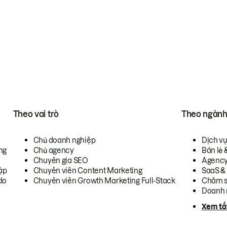
Theo vai trò
Theo ngàn
Chủ doanh nghiệp
Dịch v
ng
Chủ agency
Bán lẻ 
Chuyên gia SEO
Agenc
ập
Chuyên viên Content Marketing
SaaS &
do
Chuyên viên Growth Marketing Full-Stack
Chăm s
Doanh 
Xem tấ