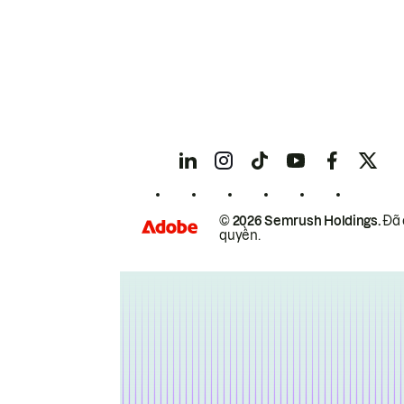
© 2026 Semrush Holdings.
Đã 
quyền.