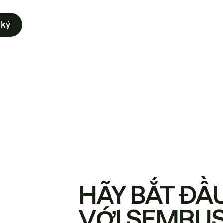
 ký
HÃY BẮT ĐẦ
VỚI SEMRU