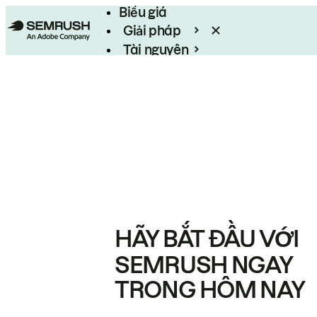
Biểu giá
Giải pháp
Tài nguyên
Enterprise
HÃY BẮT ĐẦU VỚI
SEMRUSH NGAY
TRONG HÔM NAY