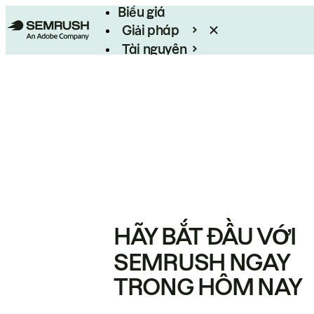
Biểu giá
Giải pháp
Tài nguyên
Enterprise
HÃY BẮT ĐẦU VỚI
SEMRUSH NGAY
TRONG HÔM NAY