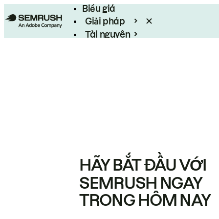
Biểu giá
Giải pháp
Tài nguyên
Enterprise
HÃY BẮT ĐẦU VỚI
SEMRUSH NGAY
TRONG HÔM NAY