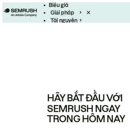
Biểu giá
Giải pháp
Tài nguyên
Enterprise
HÃY BẮT ĐẦU VỚI
SEMRUSH NGAY
TRONG HÔM NAY