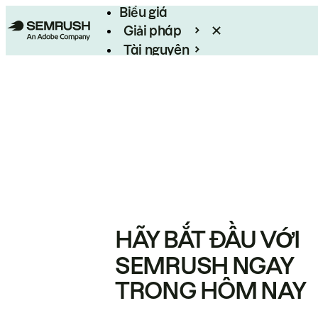
Biểu giá
Giải pháp
Tài nguyên
Enterprise
HÃY BẮT ĐẦU VỚI
SEMRUSH NGAY
TRONG HÔM NAY