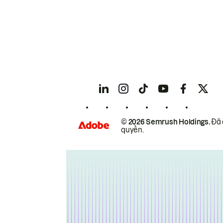
© 2026 Semrush Holdings.
Đã 
quyền.