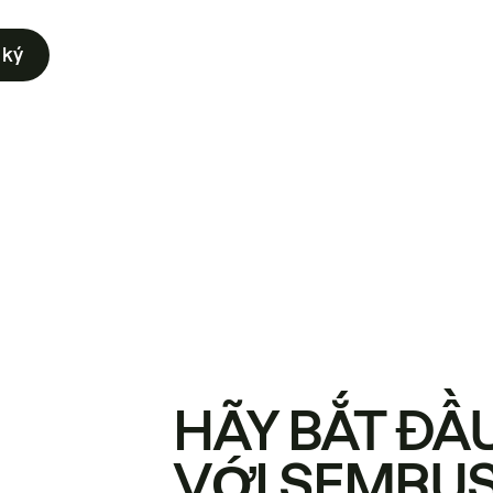
 ký
HÃY BẮT ĐẦ
VỚI SEMRU