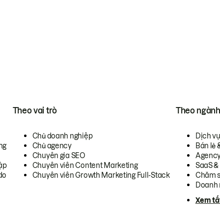
Theo vai trò
Theo ngàn
Chủ doanh nghiệp
Dịch v
ng
Chủ agency
Bán lẻ 
Chuyên gia SEO
Agenc
ập
Chuyên viên Content Marketing
SaaS &
do
Chuyên viên Growth Marketing Full-Stack
Chăm s
Doanh 
Xem tấ