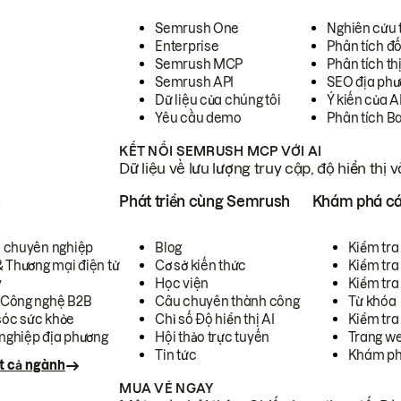
Semrush One
Nghiên cứu 
Enterprise
Phân tích đố
Semrush MCP
Phân tích th
Semrush API
SEO địa phư
Dữ liệu của chúng tôi
Ý kiến của A
Yêu cầu demo
Phân tích B
KẾT NỐI SEMRUSH MCP VỚI AI
Dữ liệu về lưu lượng truy cập, độ hiển thị 
h
Phát triển cùng Semrush
Khám phá cá
ụ chuyên nghiệp
Blog
Kiểm tra 
& Thương mại điện tử
Cơ sở kiến thức
Kiểm tra
y
Học viện
Kiểm tra
 Công nghệ B2B
Câu chuyên thành công
Từ khóa
óc sức khỏe
Chỉ số Độ hiển thị AI
Kiểm tra
nghiệp địa phương
Hội thảo trực tuyến
Trang we
Tin tức
Khám ph
t cả ngành
MUA VÉ NGAY