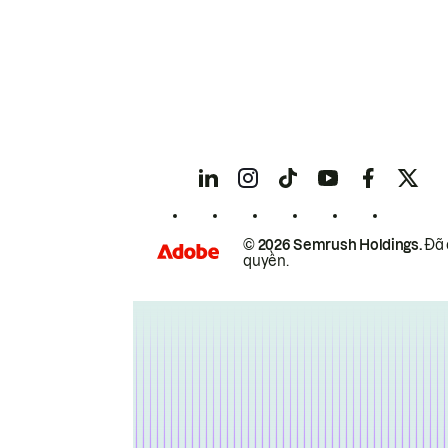
© 2026 Semrush Holdings.
Đã 
quyền.