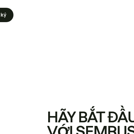
 ký
HÃY BẮT ĐẦ
VỚI SEMRU