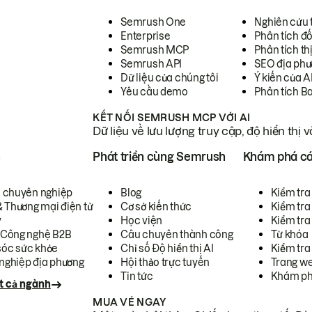
Semrush One
Nghiên cứu 
Enterprise
Phân tích đố
Semrush MCP
Phân tích th
Semrush API
SEO địa phư
Dữ liệu của chúng tôi
Ý kiến của A
Yêu cầu demo
Phân tích B
KẾT NỐI SEMRUSH MCP VỚI AI
Dữ liệu về lưu lượng truy cập, độ hiển thị 
h
Phát triển cùng Semrush
Khám phá cá
ụ chuyên nghiệp
Blog
Kiểm tra 
& Thương mại điện tử
Cơ sở kiến thức
Kiểm tra
y
Học viện
Kiểm tra
 Công nghệ B2B
Câu chuyên thành công
Từ khóa
óc sức khỏe
Chỉ số Độ hiển thị AI
Kiểm tra
nghiệp địa phương
Hội thảo trực tuyến
Trang we
Tin tức
Khám ph
t cả ngành
MUA VÉ NGAY