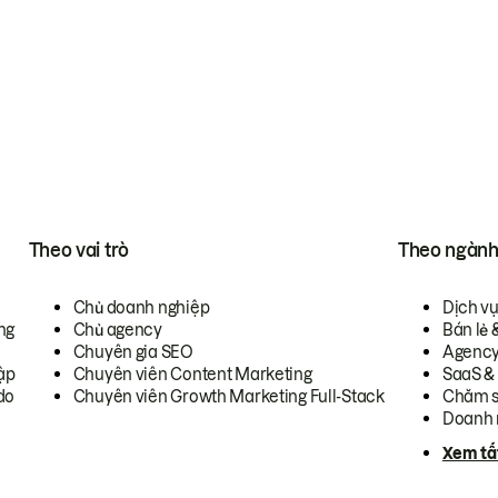
Theo vai trò
Theo ngàn
Chủ doanh nghiệp
Dịch v
ng
Chủ agency
Bán lẻ 
Chuyên gia SEO
Agenc
ập
Chuyên viên Content Marketing
SaaS &
do
Chuyên viên Growth Marketing Full-Stack
Chăm s
Doanh 
Xem tấ