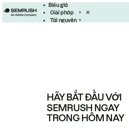
Biểu giá
Giải pháp
Tài nguyên
Enterprise
HÃY BẮT ĐẦU VỚI
SEMRUSH NGAY
TRONG HÔM NAY