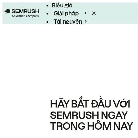
Biểu giá
Giải pháp
Tài nguyên
Enterprise
HÃY BẮT ĐẦU VỚI
SEMRUSH NGAY
TRONG HÔM NAY