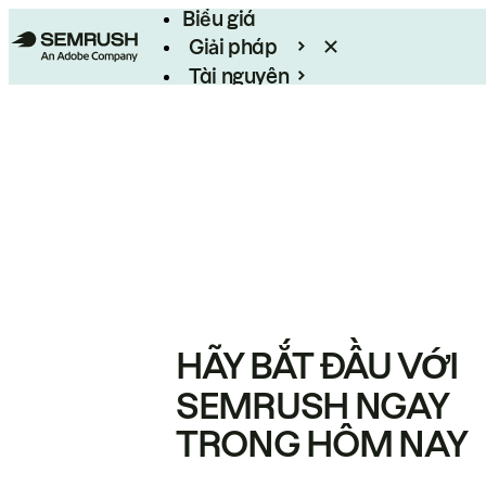
Biểu giá
Giải pháp
Tài nguyên
Enterprise
HÃY BẮT ĐẦU VỚI
SEMRUSH NGAY
TRONG HÔM NAY