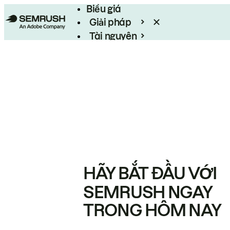
Biểu giá
Giải pháp
Tài nguyên
Enterprise
HÃY BẮT ĐẦU VỚI
SEMRUSH NGAY
TRONG HÔM NAY