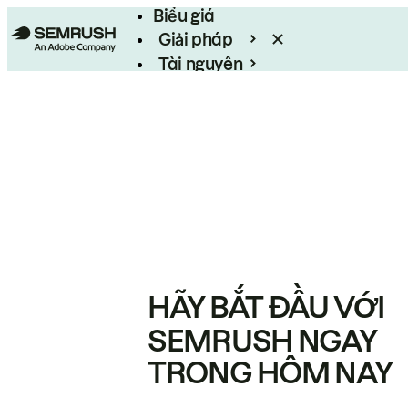
Biểu giá
Giải pháp
Tài nguyên
Enterprise
HÃY BẮT ĐẦU VỚI
SEMRUSH NGAY
TRONG HÔM NAY