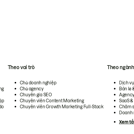
Theo vai trò
Theo ngàn
Chủ doanh nghiệp
Dịch v
ng
Chủ agency
Bán lẻ 
Chuyên gia SEO
Agenc
ập
Chuyên viên Content Marketing
SaaS &
do
Chuyên viên Growth Marketing Full-Stack
Chăm s
Doanh 
Xem tấ