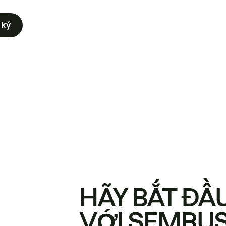
 ký
HÃY BẮT ĐẦ
VỚI SEMRU