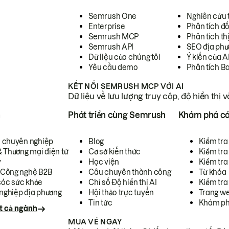
Semrush One
Nghiên cứu 
Enterprise
Phân tích đố
Semrush MCP
Phân tích th
Semrush API
SEO địa phư
Dữ liệu của chúng tôi
Ý kiến của A
Yêu cầu demo
Phân tích B
KẾT NỐI SEMRUSH MCP VỚI AI
Dữ liệu về lưu lượng truy cập, độ hiển thị 
h
Phát triển cùng Semrush
Khám phá cá
ụ chuyên nghiệp
Blog
Kiểm tra 
& Thương mại điện tử
Cơ sở kiến thức
Kiểm tra
y
Học viện
Kiểm tra
 Công nghệ B2B
Câu chuyên thành công
Từ khóa
óc sức khỏe
Chỉ số Độ hiển thị AI
Kiểm tra
nghiệp địa phương
Hội thảo trực tuyến
Trang we
Tin tức
Khám ph
t cả ngành
MUA VÉ NGAY