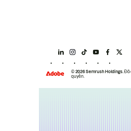
© 2026 Semrush Holdings.
Đã 
quyền.