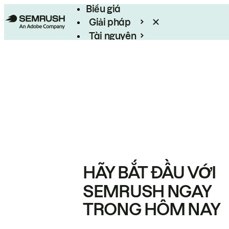
Biểu giá
Giải pháp
Tài nguyên
Enterprise
HÃY BẮT ĐẦU VỚI
SEMRUSH NGAY
TRONG HÔM NAY