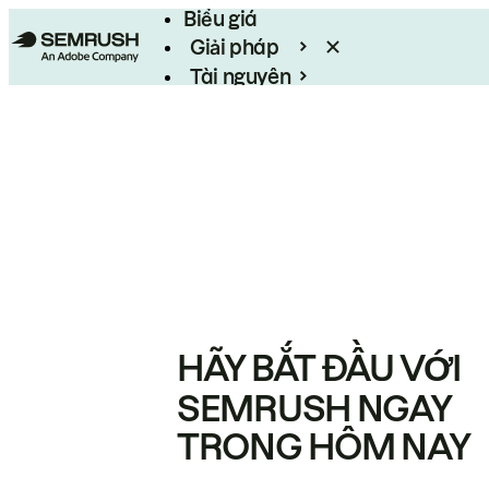
Biểu giá
Giải pháp
Tài nguyên
Enterprise
HÃY BẮT ĐẦU VỚI
SEMRUSH NGAY
TRONG HÔM NAY