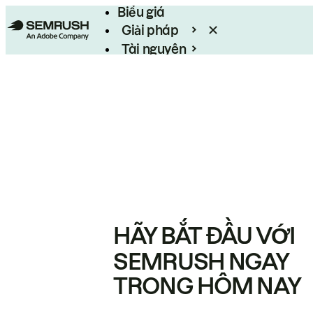
Biểu giá
Giải pháp
Tài nguyên
Enterprise
HÃY BẮT ĐẦU VỚI
SEMRUSH NGAY
TRONG HÔM NAY