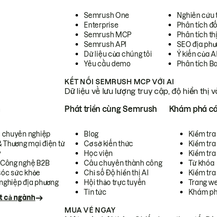
Semrush One
Nghiên cứu 
Enterprise
Phân tích đố
Semrush MCP
Phân tích th
Semrush API
SEO địa phư
Dữ liệu của chúng tôi
Ý kiến của A
Yêu cầu demo
Phân tích B
KẾT NỐI SEMRUSH MCP VỚI AI
Dữ liệu về lưu lượng truy cập, độ hiển thị 
h
Phát triển cùng Semrush
Khám phá cá
ụ chuyên nghiệp
Blog
Kiểm tra 
& Thương mại điện tử
Cơ sở kiến thức
Kiểm tra
y
Học viện
Kiểm tra
 Công nghệ B2B
Câu chuyên thành công
Từ khóa
óc sức khỏe
Chỉ số Độ hiển thị AI
Kiểm tra
nghiệp địa phương
Hội thảo trực tuyến
Trang we
Tin tức
Khám ph
t cả ngành
MUA VÉ NGAY