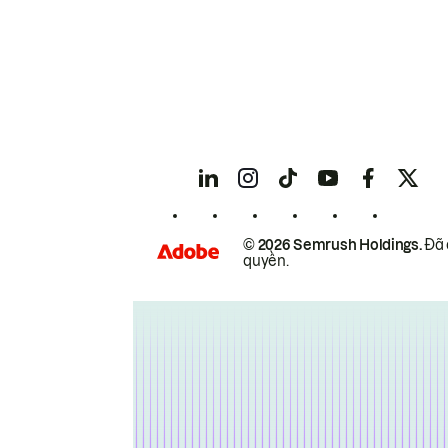
© 2026 Semrush Holdings.
Đã 
quyền.