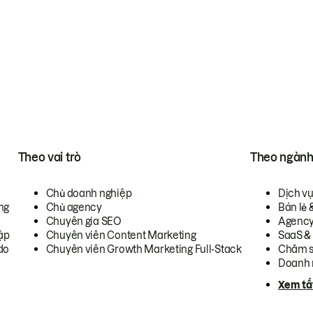
Theo vai trò
Theo ngàn
Chủ doanh nghiệp
Dịch v
ng
Chủ agency
Bán lẻ 
Chuyên gia SEO
Agenc
ập
Chuyên viên Content Marketing
SaaS &
do
Chuyên viên Growth Marketing Full-Stack
Chăm s
Doanh 
Xem tấ