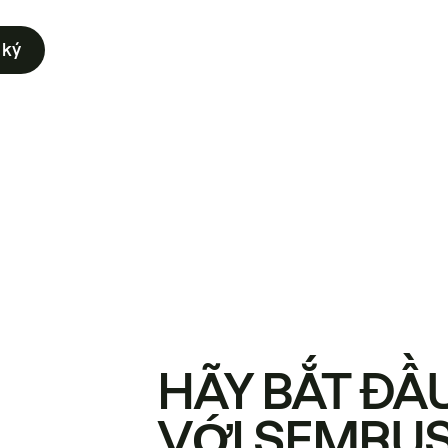
 ký
HÃY BẮT ĐẦ
VỚI SEMRU